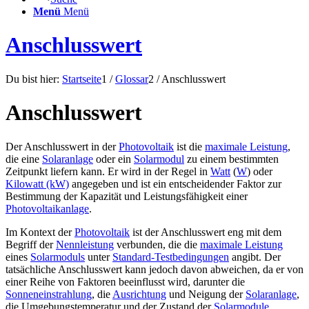
Menü
Menü
Anschlusswert
Du bist hier:
Startseite
1
/
Glossar
2
/
Anschlusswert
Anschlusswert
Der Anschlusswert in der
Photovoltaik
ist die
maximale Leistung
,
die eine
Solaranlage
oder ein
Solarmodul
zu einem bestimmten
Zeitpunkt liefern kann. Er wird in der Regel in
Watt
(
W
) oder
Kilowatt (kW)
angegeben und ist ein entscheidender Faktor zur
Bestimmung der Kapazität und Leistungsfähigkeit einer
Photovoltaikanlage
.
Im Kontext der
Photovoltaik
ist der Anschlusswert eng mit dem
Begriff der
Nennleistung
verbunden, die die
maximale Leistung
eines
Solarmoduls
unter
Standard-Testbedingungen
angibt. Der
tatsächliche Anschlusswert kann jedoch davon abweichen, da er von
einer Reihe von Faktoren beeinflusst wird, darunter die
Sonneneinstrahlung
, die
Ausrichtung
und Neigung der
Solaranlage
,
die Umgebungstemperatur und der Zustand der
Solarmodule
.