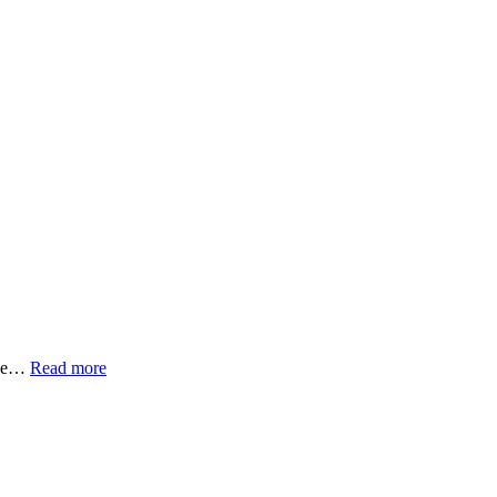
„Martin
urde…
Read more
Mueller
(Aerovision
Broadcast)“