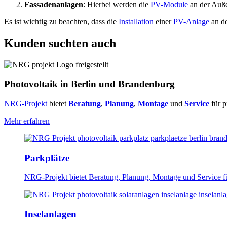
Fassadenanlagen
: Hierbei werden die
PV-Module
an der Auße
Es ist wichtig zu beachten, dass die
Installation
einer
PV-Anlage
an d
Kunden suchten auch
Photovoltaik in Berlin und Brandenburg
NRG-Projekt
bietet
Beratung
,
Planung
,
Montage
und
Service
für p
Mehr erfahren
Parkplätze
NRG-Projekt bietet Beratung, Planung, Montage und Service f
Inselanlagen