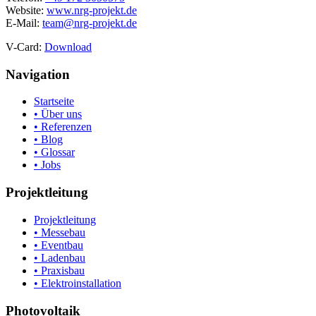
Website:
www.nrg-projekt.de
E-Mail:
team@nrg-projekt.de
V-Card:
Download
Navigation
Startseite
• Über uns
• Referenzen
• Blog
• Glossar
• Jobs
Projektleitung
Projektleitung
• Messebau
• Eventbau
• Ladenbau
• Praxisbau
• Elektroinstallation
Photovoltaik