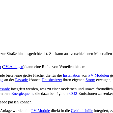
l zur Straße hin ausgerichtet ist. Sie kann aus verschiedenen Materialie
n
(
PV-Anlagen
) kann eine Reihe von Vorteilen bieten:
de bietet eine große Fläche, die für die
Installation
von
PV-Modulen
ge
ge
an der
Fassade
können
Hausbesitzer
ihren eigenen
Strom
erzeugen,
assade
integriert werden, was zu einer modernen und umweltfreundlic
uerbare
Energiequelle
, die dazu beiträgt, die
CO2
-Emissionen zu senke
assade passen können:
n Anlage werden die
PV-Module
direkt in die
Gebäudehülle
integriert, z