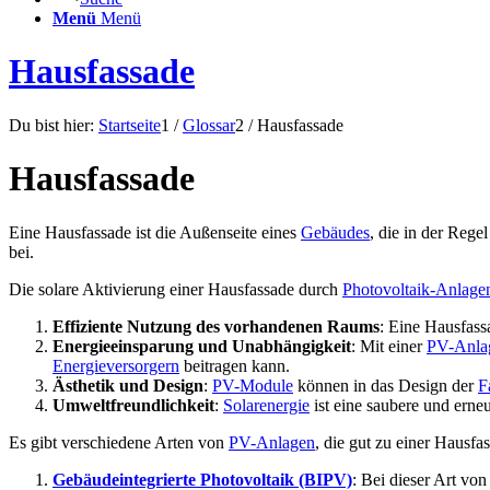
Menü
Menü
Hausfassade
Du bist hier:
Startseite
1
/
Glossar
2
/
Hausfassade
Hausfassade
Eine Hausfassade ist die Außenseite eines
Gebäudes
, die in der Rege
bei.
Die solare Aktivierung einer Hausfassade durch
Photovoltaik-Anlage
Effiziente Nutzung des vorhandenen Raums
: Eine Hausfassa
Energieeinsparung und Unabhängigkeit
: Mit einer
PV-Anla
Energieversorgern
beitragen kann.
Ästhetik und Design
:
PV-Module
können in das Design der
F
Umweltfreundlichkeit
:
Solarenergie
ist eine saubere und erne
Es gibt verschiedene Arten von
PV-Anlagen
, die gut zu einer Hausf
Gebäudeintegrierte Photovoltaik (BIPV)
: Bei dieser Art vo